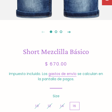
Short Mezclilla Básico
Precio
Precio
$ 670.00
habitual
de
venta
Impuesto incluido. Los
gastos de envío
se calculan en
la pantalla de pagos.
Size
10
12
14
16