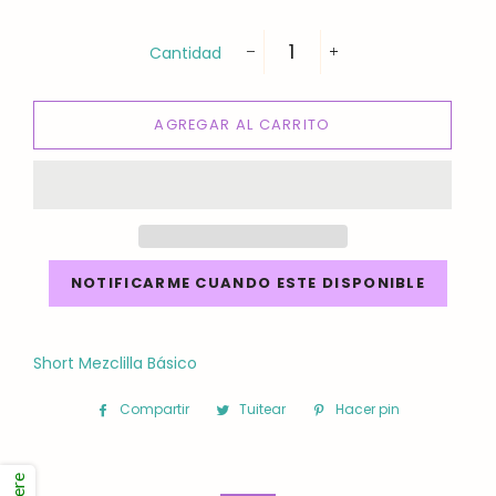
Cantidad
−
+
AGREGAR AL CARRITO
NOTIFICARME CUANDO ESTE DISPONIBLE
Short Mezclilla Básico
Compartir
Compartir
Tuitear
Tuitear
Hacer pin
Pinear
en
en
en
Facebook
Twitter
Pinterest