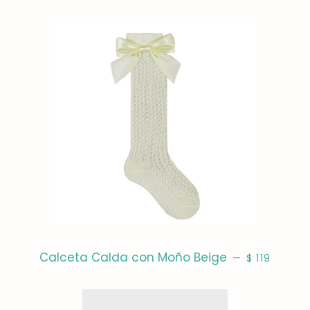
PRECIO HAB
Calceta Calda con Moño Beige
—
$ 119