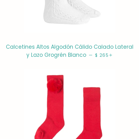
Calcetines Altos Algodón Cálido Calado Lateral
PRECIO HABITUAL
+
y Lazo Grogrén Blanco
—
$ 265