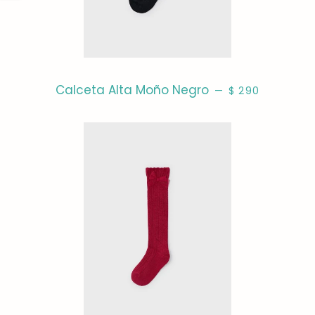
PRECIO HABITU
Calceta Alta Moño Negro
—
$ 290