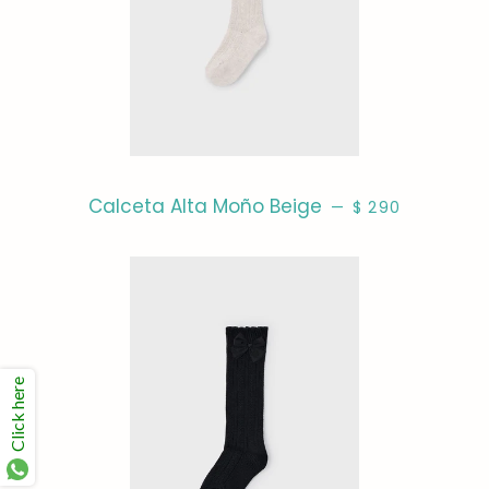
PRECIO HABITU
Calceta Alta Moño Beige
—
$ 290
Click here