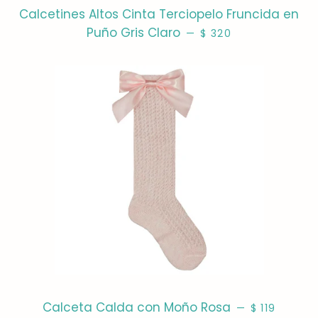
Calcetines Altos Cinta Terciopelo Fruncida en
PRECIO HABITUAL
Puño Gris Claro
—
$ 320
PRECIO HAB
Calceta Calda con Moño Rosa
—
$ 119