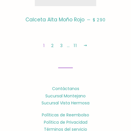
PRECIO HABITUA
Calceta Alta Moño Rojo
—
$ 290
1
2
3
…
11
SIGUIENTE
Contáctanos
Sucursal Montejano
Sucursal Vista Hermosa
Políticas de Reembolso
Política de Privacidad
Términos del servicio