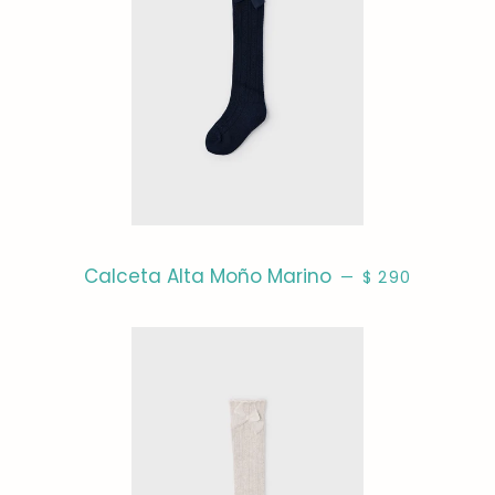
PRECIO HABITU
Calceta Alta Moño Marino
—
$ 290