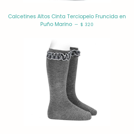
Calcetines Altos Cinta Terciopelo Fruncida en
PRECIO HABITUAL
Puño Marino
—
$ 320