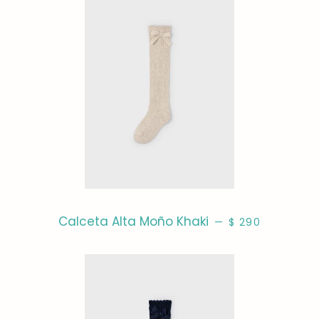
PRECIO HABITUA
Calceta Alta Moño Khaki
—
$ 290