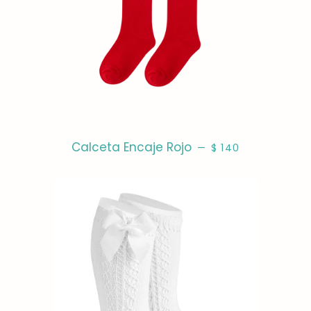
PRECIO HABITUAL
Calceta Encaje Rojo
—
$ 140