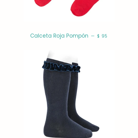
PRECIO HABITUA
Calceta Roja Pompón
—
$ 95