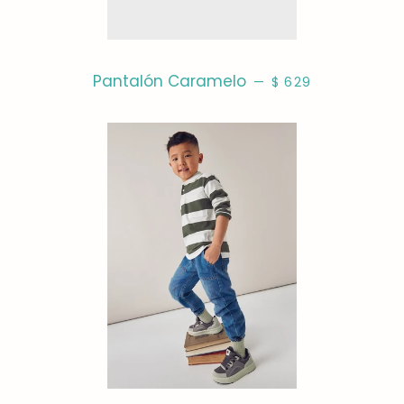
PRECIO HABITUAL
Pantalón Caramelo
—
$ 629