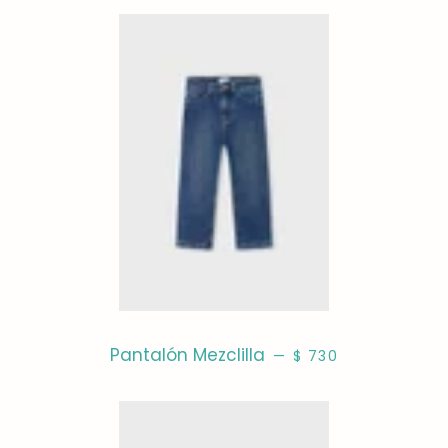
PRECIO HABITUAL
Pantalón Mezclilla
—
$ 730