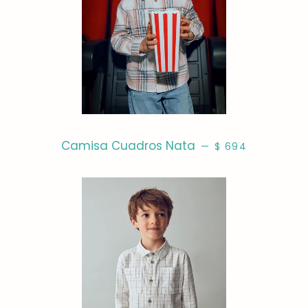
PRECIO HABITUAL
Camisa Cuadros Nata
—
$ 694