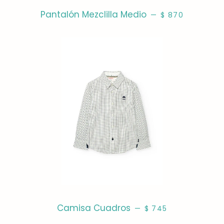
PRECIO HABITUA
Pantalón Mezclilla Medio
—
$ 870
PRECIO HABITUAL
Camisa Cuadros
—
$ 745