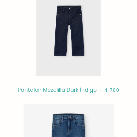
PRECIO HABI
Pantalón Mezclilla Dark Índigo
—
$ 780