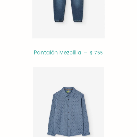
PRECIO HABITUAL
Pantalón Mezclilla
—
$ 755