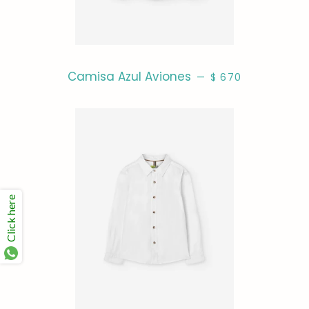
PRECIO HABITUAL
Camisa Azul Aviones
—
$ 670
Click here