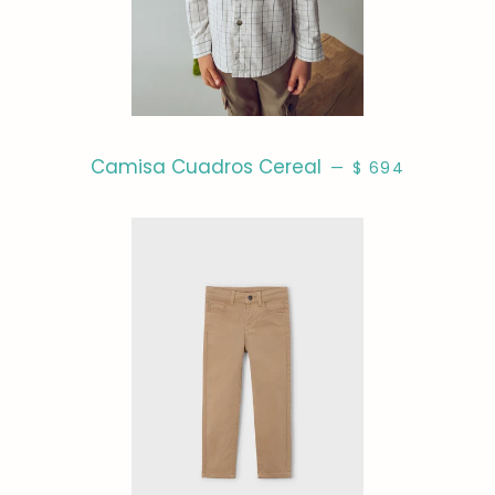
PRECIO HABITUA
Camisa Cuadros Cereal
—
$ 694