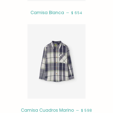
PRECIO HABITUAL
Camisa Blanca
—
$ 654
PRECIO HABITUA
Camisa Cuadros Marino
—
$ 598