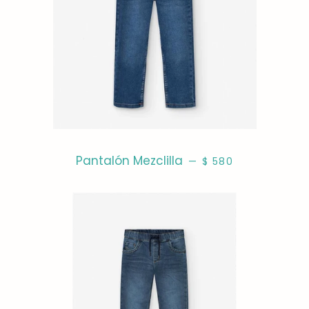
PRECIO HABITUAL
Pantalón Mezclilla
—
$ 580