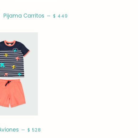
PRECIO HABITUAL
Pijama Carritos
—
$ 449
PRECIO HABITUAL
Aviones
—
$ 528