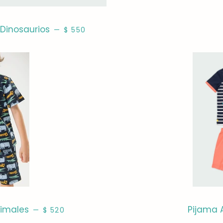
PRECIO HABITUAL
Dinosaurios
—
$ 550
PRECIO HABITUAL
imales
Pijama 
—
$ 520