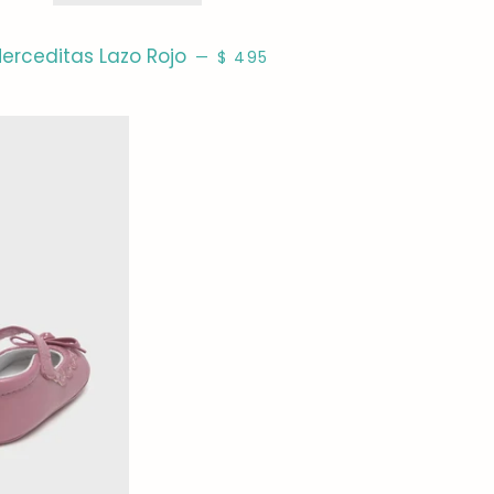
PRECIO HABITUAL
erceditas Lazo Rojo
—
$ 495