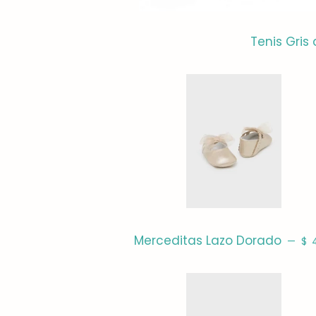
Tenis Gris
PR
Merceditas Lazo Dorado
—
$ 