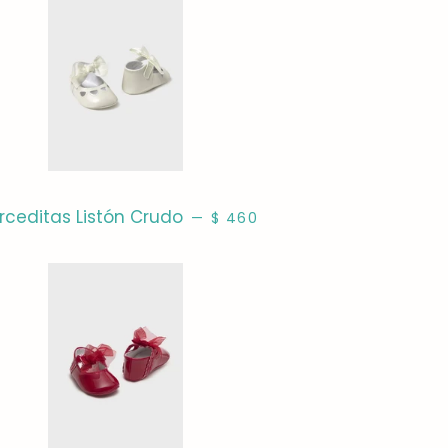
PRECIO HABITUAL
rceditas Listón Crudo
—
$ 460