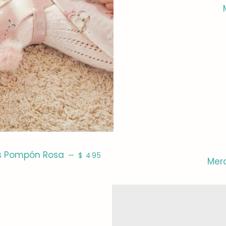
PRECIO HABITUAL
s Pompón Rosa
—
$ 495
Mer