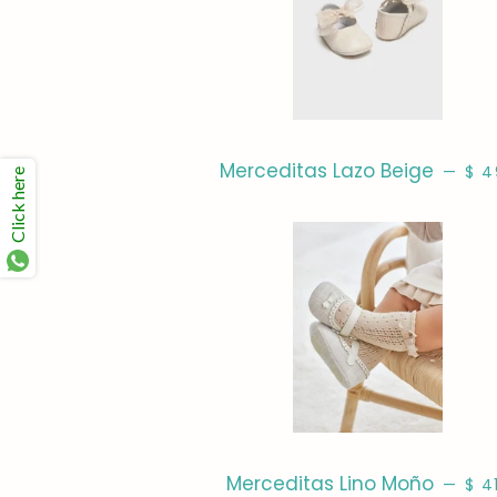
PRE
Merceditas Lazo Beige
—
$ 4
Click here
PRE
Merceditas Lino Moño
—
$ 4