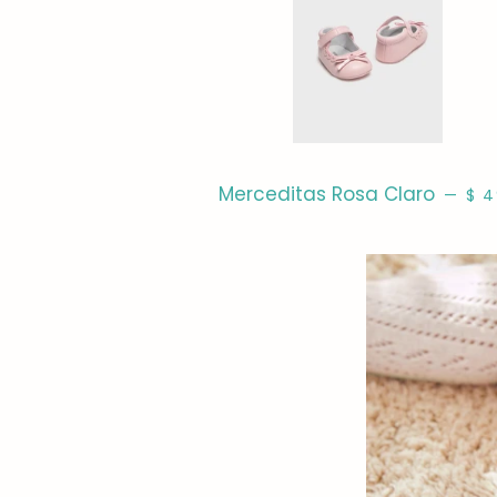
PRE
Merceditas Rosa Claro
—
$ 