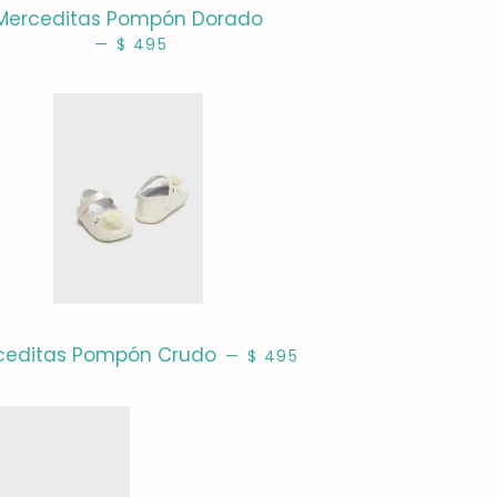
Merceditas Pompón Dorado
—
PRECIO HABITUAL
$ 495
PRECIO HABITUAL
ceditas Pompón Crudo
—
$ 495