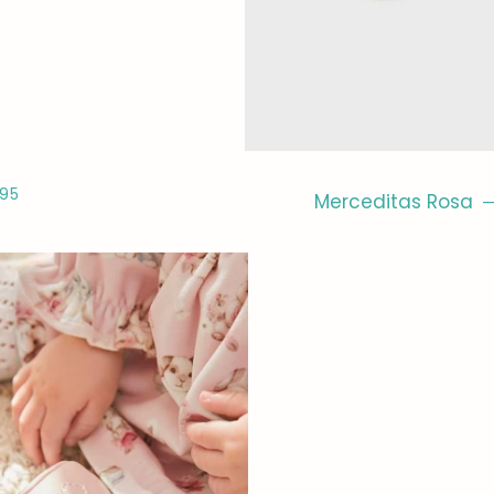
CIO HABITUAL
495
Merceditas Rosa