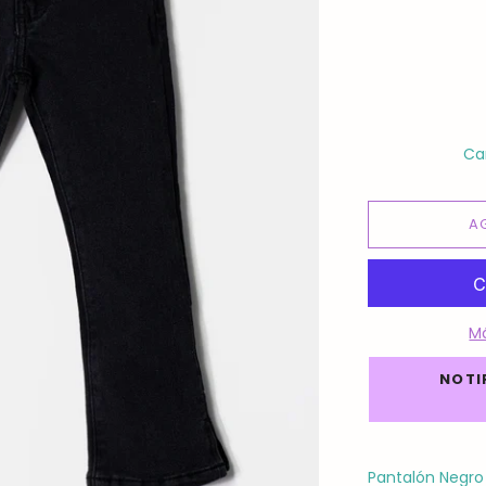
Ca
A
M
NOTI
Pantalón Negr