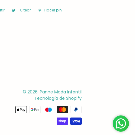
tir
Compartir
Tuitear
Tuitear
Hacer pin
Pinear
en
en
en
Facebook
Twitter
Pinterest
© 2026,
Panne Moda Infantil
Tecnología de Shopify
Métodos
de
pago