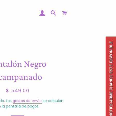
INGRESAR
BUSCAR
CARRITO
NOTIFICARME CUANDO ESTÉ DISPONIBLE
ntalón Negro
campanado
Precio
Precio
$ 549.00
habitual
de
venta
do. Los
gastos de envío
se calculan
 la pantalla de pagos.