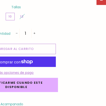
Tallas
10
12
ntidad
−
+
GREGAR AL CARRITO
ás opciones de pago
FICARME CUANDO ESTE
DISPONIBLE
o Acampanado