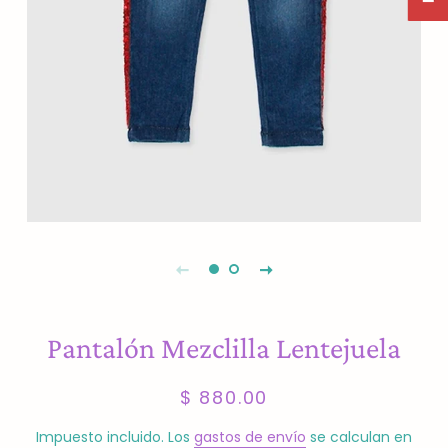
Pantalón Mezclilla Lentejuela
Precio
Precio
$ 880.00
habitual
de
venta
Impuesto incluido. Los
gastos de envío
se calculan en