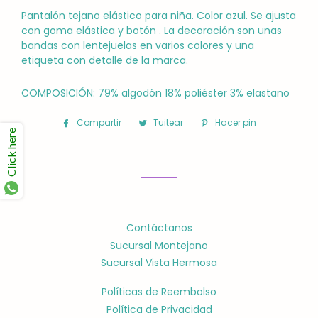
Pantalón tejano elástico para niña. Color azul. Se ajusta
con goma elástica y botón . La decoración son unas
bandas con lentejuelas en varios colores y una
etiqueta con detalle de la marca.
COMPOSICIÓN: 79% algodón 18% poliéster 3% elastano
Compartir
Compartir
Tuitear
Tuitear
Hacer pin
Pinear
Click here
en
en
en
Facebook
Twitter
Pinterest
Contáctanos
Sucursal Montejano
Sucursal Vista Hermosa
Políticas de Reembolso
Política de Privacidad