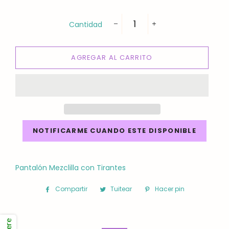
Cantidad
−
+
AGREGAR AL CARRITO
NOTIFICARME CUANDO ESTE DISPONIBLE
Pantalón Mezclilla con Tirantes
Compartir
Compartir
Tuitear
Tuitear
Hacer pin
Pinear
en
en
en
Facebook
Twitter
Pinterest