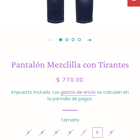
Pantalón Mezclilla con Tirantes
Precio
Precio
$ 770.00
habitual
de
venta
Impuesto incluido. Los
gastos de envío
se calculan en
la pantalla de pagos.
Tamaño
3
4
5
6
7
8
9