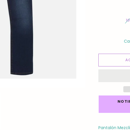
1
Ca
A
NOTI
Pantalón Mezcli