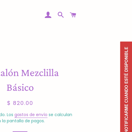
INGRESAR
BUSCAR
CARRITO
NOTIFICARME CUANDO ESTÉ DISPONIBLE
alón Mezclilla
Básico
Precio
Precio
$ 820.00
habitual
de
venta
do. Los
gastos de envío
se calculan
 la pantalla de pagos.