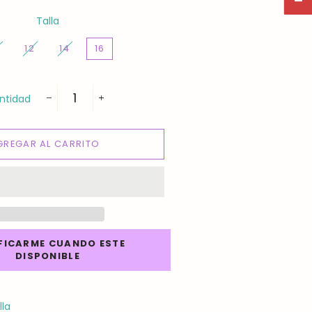
Talla
0
12
14
16
ntidad
−
+
GREGAR AL CARRITO
FICARME CUANDO ESTE
DISPONIBLE
lla