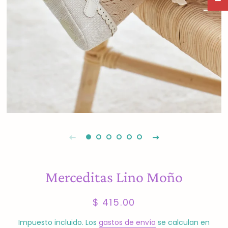
Merceditas Lino Moño
Precio
Precio
$ 415.00
habitual
de
venta
Impuesto incluido. Los
gastos de envío
se calculan en