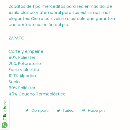
Zapatos de tipo merceditas para recién nacido, de
estilo clásico y atemporal para sus estilismos más
elegantes. Cierre con velcro ajustable que garantiza
una perfecta sujeción del pie.
ZAPATO
Corte y empeine
80% Poliéster
20% Poliuretano
Forro y plantilla
100% Algodón
Suela
60% Poliéster
40% Caucho Termoplástico
Click here
Compartir
Compartir
Tuitear
Tuitear
Hacer pin
Pinear
en
en
en
Facebook
Twitter
Pinterest