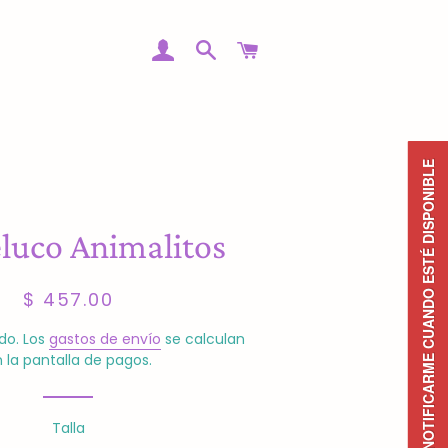
INGRESAR
BUSCAR
CARRITO
NOTIFICARME CUANDO ESTÉ DISPONIBLE
uco Animalitos
Precio
Precio
$ 457.00
habitual
de
venta
do. Los
gastos de envío
se calculan
 la pantalla de pagos.
Talla