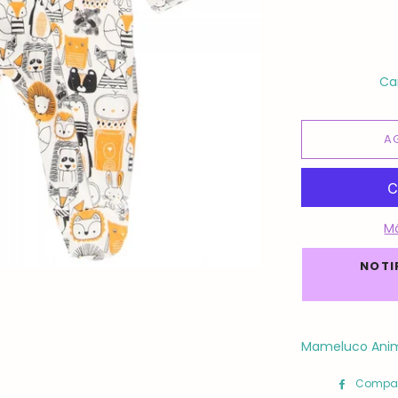
Ca
A
M
NOTI
Mameluco Anim
Compar