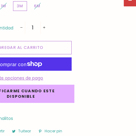
1M
3M
6M
ntidad
−
+
GREGAR AL CARRITO
ás opciones de pago
FICARME CUANDO ESTE
DISPONIBLE
alitos
tir
Compartir
Tuitear
Tuitear
Hacer pin
Pinear