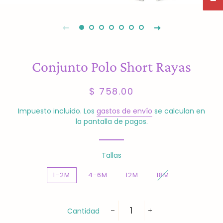
Conjunto Polo Short Rayas
Precio
Precio
$ 758.00
habitual
de
venta
Impuesto incluido. Los
gastos de envío
se calculan en
la pantalla de pagos.
Tallas
1-2M
4-6M
12M
18M
Cantidad
−
+