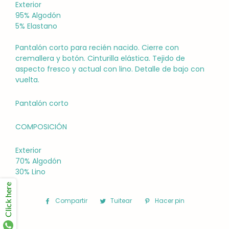
Exterior
95% Algodón
5% Elastano
Pantalón corto para recién nacido. Cierre con
cremallera y botón. Cinturilla elástica. Tejido de
aspecto fresco y actual con lino. Detalle de bajo con
vuelta.
Pantalón corto
COMPOSICIÓN
Exterior
70% Algodón
30% Lino
Click here
Compartir
Compartir
Tuitear
Tuitear
Hacer pin
Pinear
en
en
en
Facebook
Twitter
Pinterest