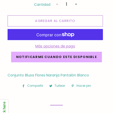
Cantidad
−
+
AGREGAR AL CARRITO
Más opciones de pago
NOTIFICARME CUANDO ESTE DISPONIBLE
Conjunto Blusa Flores Naranja Pantalón Blanco
Compartir
Compartir
Tuitear
Tuitear
Hacer pin
Pinear
en
en
en
Facebook
Twitter
Pinterest
Click here