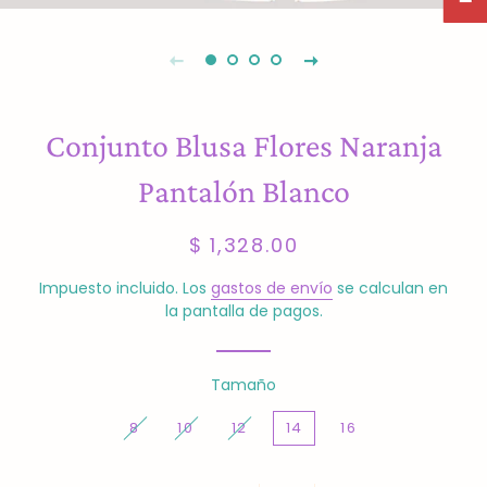
Conjunto Blusa Flores Naranja
Pantalón Blanco
Precio
Precio
$ 1,328.00
habitual
de
venta
Impuesto incluido. Los
gastos de envío
se calculan en
la pantalla de pagos.
Tamaño
8
10
12
14
16