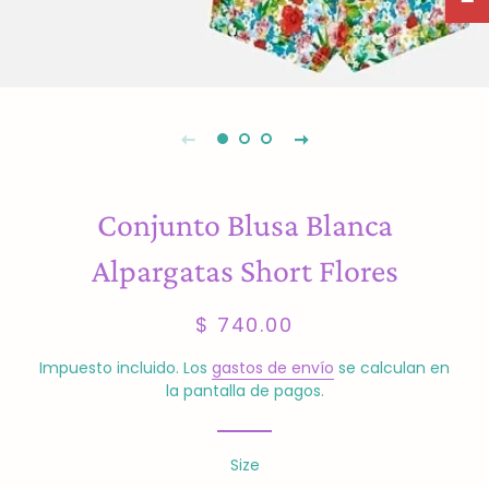
Conjunto Blusa Blanca
Alpargatas Short Flores
Precio
Precio
$ 740.00
habitual
de
venta
Impuesto incluido. Los
gastos de envío
se calculan en
la pantalla de pagos.
Size