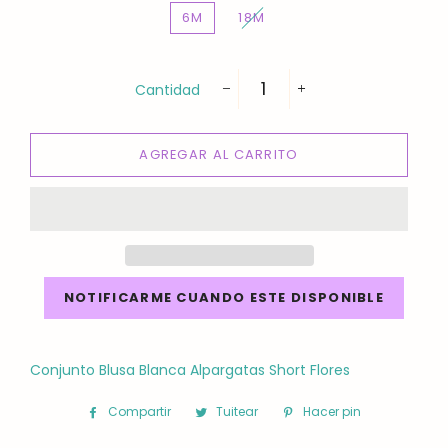
6M
18M
Cantidad
−
+
AGREGAR AL CARRITO
NOTIFICARME CUANDO ESTE DISPONIBLE
Conjunto Blusa Blanca Alpargatas Short Flores
Compartir
Compartir
Tuitear
Tuitear
Hacer pin
Pinear
en
en
en