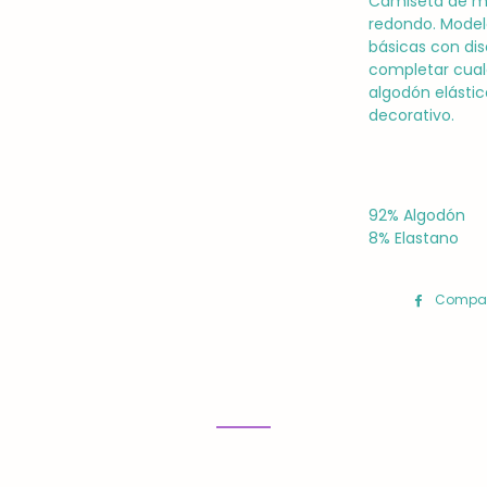
Camiseta de ma
redondo. Model
básicas con dis
completar cualq
algodón elástic
decorativo.
92% Algodón
8% Elastano
Compar