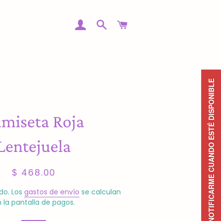
INGRESAR
BUSCAR
CARRITO
NOTIFICARME CUANDO ESTÉ DISPONIBLE
miseta Roja
Lentejuela
Precio
Precio
$ 468.00
habitual
de
venta
do. Los
gastos de envío
se calculan
 la pantalla de pagos.