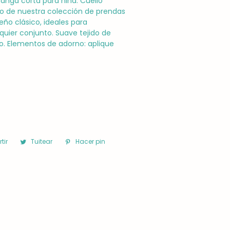
nga corta para niña. Cuello
o de nuestra colección de prendas
eño clásico, ideales para
uier conjunto. Suave tejido de
o. Elementos de adorno: aplique
tir
Compartir
Tuitear
Tuitear
Hacer pin
Pinear
en
en
en
Facebook
Twitter
Pinterest