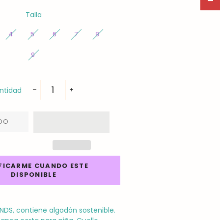
Talla
4
5
6
7
8
9
ntidad
−
+
DO
FICARME CUANDO ESTE
DISPONIBLE
NDS, contiene algodón sostenible.