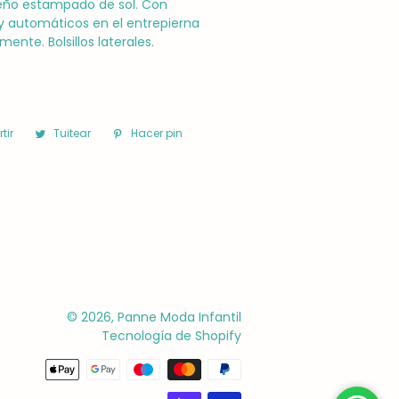
eño estampado de sol. Con
y automáticos en el entrepierna
mente. Bolsillos laterales.
tir
Compartir
Tuitear
Tuitear
Hacer pin
Pinear
en
en
en
Facebook
Twitter
Pinterest
© 2026,
Panne Moda Infantil
Tecnología de Shopify
Métodos
de