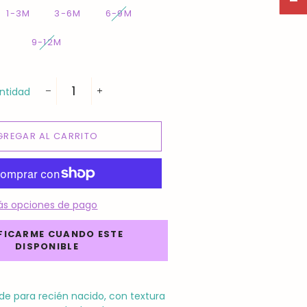
1-3M
3-6M
6-9M
9-12M
ntidad
−
+
GREGAR AL CARRITO
ás opciones de pago
FICARME CUANDO ESTE
DISPONIBLE
de para recién nacido, con textura