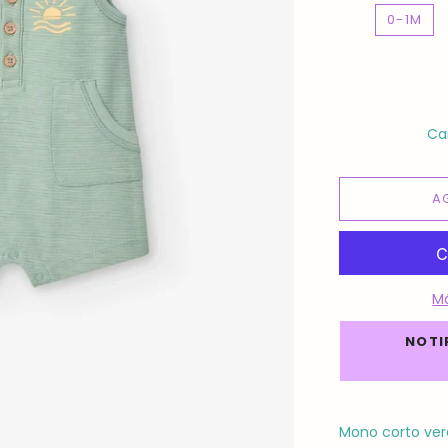
0-1M
Ca
A
M
NOTI
Mono corto ver