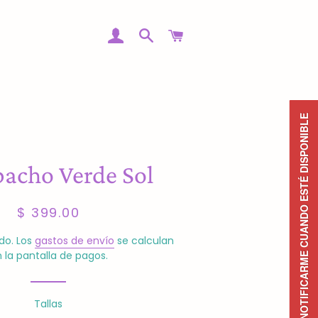
INGRESAR
BUSCAR
CARRITO
NOTIFICARME CUANDO ESTÉ DISPONIBLE
acho Verde Sol
Precio
Precio
$ 399.00
habitual
de
venta
do. Los
gastos de envío
se calculan
 la pantalla de pagos.
Tallas