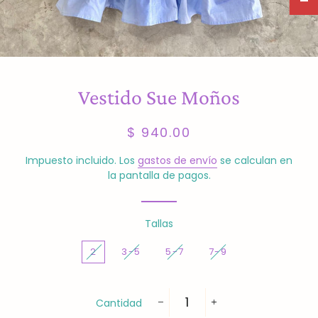
Vestido Sue Moños
Precio
Precio
$ 940.00
habitual
de
venta
Impuesto incluido. Los
gastos de envío
se calculan en
la pantalla de pagos.
Tallas
2
3-5
5-7
7-9
Cantidad
−
+