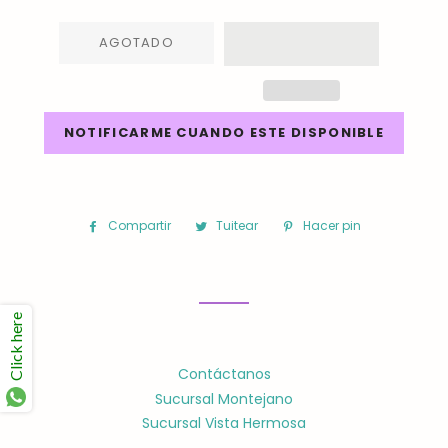
AGOTADO
NOTIFICARME CUANDO ESTE DISPONIBLE
Compartir
Compartir
Tuitear
Tuitear
Hacer pin
Pinear
en
en
en
Facebook
Twitter
Pinterest
Click here
Contáctanos
Sucursal Montejano
Sucursal Vista Hermosa